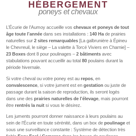
HÉBERGEMENT
poneys et chevaux
L’Écurie de l’Aumoy accueille vos
chevaux et poneys de tout
âge toute l’année
dans ses installations :
140 Ha
de prairies
naturelles sur
2 sites remarquables
[La galbrunière à Épineu
le Chevreuil, le siège – La valette à Torcé Viviers en Charnie] –
23 Boxes
dont 8 pour poulinages –
2 bâtiments
avec
stabulations pouvant accueillir au total
80
poulains durant la
période hivernale.
Si votre cheval ou votre poney est au
repos
, en
convalescence
, si votre jument est en
gestation
ou juste de
passage durant la saison de reproduction, ils seront logés
dans une des
prairies naturelles de l’élevage
, mais pourront
être
rentrés la nuit
si vous le désirez.
Les juments pourront donner naissance à leurs poulains au
sein de l’Écurie en toute sérénité, dans un box de
poulinage
et
sous une surveillance constante : Système de détection très