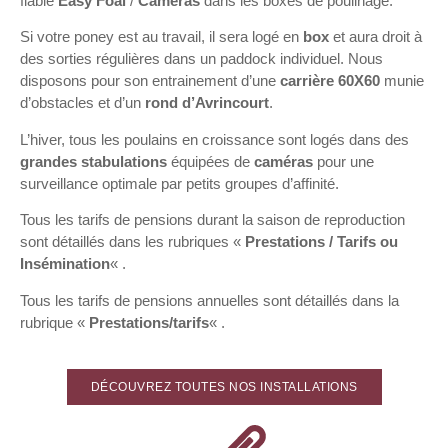
fiable
Easy
Foal
/
Cameras
dans les boxes de poulinage.
Si votre poney est au travail, il sera logé en
box
et aura droit à
des sorties régulières dans un paddock individuel. Nous
disposons pour son entrainement d’une
carrière
60X60
munie
d’obstacles et d’un
rond d’Avrincourt
.
L’hiver, tous les poulains en croissance sont logés dans des
grandes stabulations
équipées de
caméras
pour une
surveillance optimale par petits groupes d’affinité.
Tous les tarifs de pensions durant la saison de reproduction
sont détaillés dans les rubriques «
Prestations / Tarifs ou
Insémination
« .
Tous les tarifs de pensions annuelles sont détaillés dans la
rubrique «
Prestations/tarifs
« .
DÉCOUVREZ TOUTES NOS INSTALLATIONS