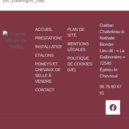
[/vc_column][/vc_row]
Gaëtan
ACCUEIL
PLAN DE
Chaboteau &
SITE
Nathalie
PRESTATIONS
MENTIONS
Blondel
INSTALLATIONS
LÉGALES
Lieu dit : « La
ETALONS
Galbrunière »
POLITIQUE
72540
PONEYS ET
DE COOKIES
Épineu-le-
CHEVAUX DE
(UE)
SELLE À
Chevreuil
VENDRE
06 76 60 67
CONTACT
61