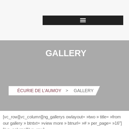
GALLERY
ÉCURIE DE L'AUMOY
GALLERY
[vc_row][vc_column][ng_gallerys owlayout= »two » title= »from
our gallery » btntxt= »view more » btnurl= »# » per_page= »16″]