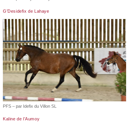
G’Desidefix de Lahaye
PFS – par Idefix du Villon SL
Kaline de l’Aumoy